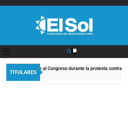
Saltar
al
contenido
Diario EL SOL
cidentes frente al Congreso durante la protesta contra la Ley
TITULARES
Hora Atrás