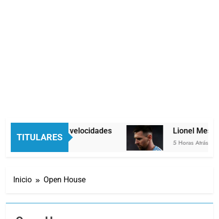
onomía en dos velocidades
Lionel Messi lleg
TITULARES
ras Atrás
5 Horas Atrás
Inicio
Open House