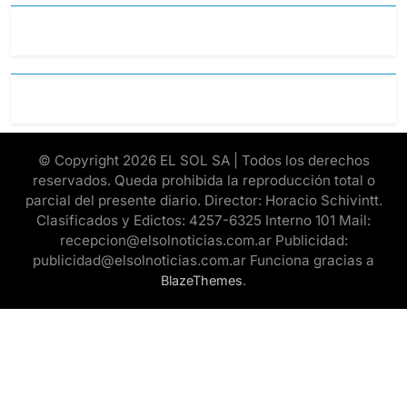
© Copyright 2026 EL SOL SA | Todos los derechos
reservados. Queda prohibida la reproducción total o
parcial del presente diario. Director: Horacio Schivintt.
Clasificados y Edictos: 4257-6325 Interno 101 Mail:
recepcion@elsolnoticias.com.ar Publicidad:
publicidad@elsolnoticias.com.ar Funciona gracias a
.
BlazeThemes