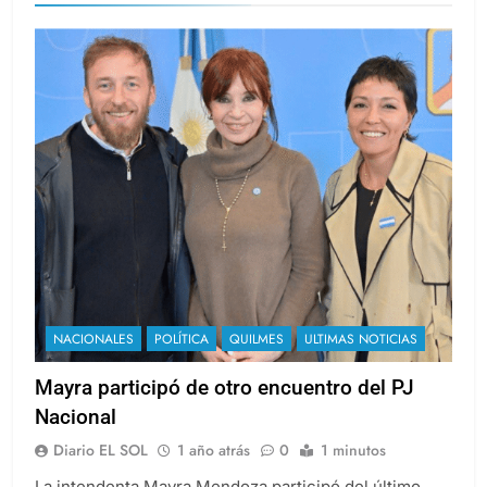
NACIONALES
POLÍTICA
QUILMES
ULTIMAS NOTICIAS
Mayra participó de otro encuentro del PJ
Nacional
Diario EL SOL
1 año atrás
0
1 minutos
La intendenta Mayra Mendoza participó del último