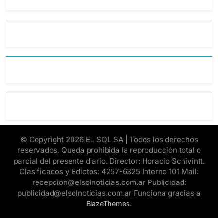
© Copyright 2026 EL SOL SA | Todos los derechos
reservados. Queda prohibida la reproducción total o
parcial del presente diario. Director: Horacio Schivintt.
Clasificados y Edictos: 4257-6325 Interno 101 Mail:
recepcion@elsolnoticias.com.ar Publicidad:
publicidad@elsolnoticias.com.ar Funciona gracias a
.
BlazeThemes