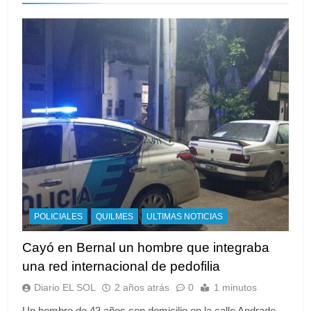
POLICIALES
QUILMES
ULTIMAS NOTICIAS
Cayó en Bernal un hombre que integraba
una red internacional de pedofilia
Diario EL SOL
2 años atrás
0
1 minutos
Un hombre de 43 años con domicilio en la calle Andrade