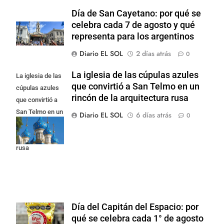
Día de San Cayetano: por qué se
celebra cada 7 de agosto y qué
representa para los argentinos
Diario EL SOL
2 días atrás
0
La iglesia de las cúpulas azules
La iglesia de las
que convirtió a San Telmo en un
cúpulas azules
rincón de la arquitectura rusa
que convirtió a
San Telmo en un
Diario EL SOL
6 días atrás
0
rincón de la
arquitectura
rusa
Día del Capitán del Espacio: por
qué se celebra cada 1° de agosto