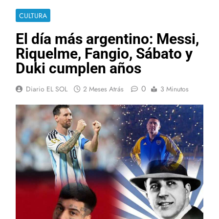
CULTURA
El día más argentino: Messi,
Riquelme, Fangio, Sábato y
Duki cumplen años
0
Diario EL SOL
2 Meses Atrás
3 Minutos