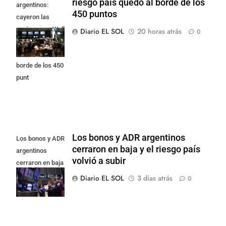
riesgo país quedó al borde de los
argentinos:
450 puntos
cayeron las
acciones en Wall
Diario EL SOL
20 horas atrás
0
Street y el riesgo
país quedó al
borde de los 450
punt
Los bonos y ADR argentinos
Los bonos y ADR
cerraron en baja y el riesgo país
argentinos
volvió a subir
cerraron en baja
y el riesgo país
Diario EL SOL
3 días atrás
0
volvió a subir