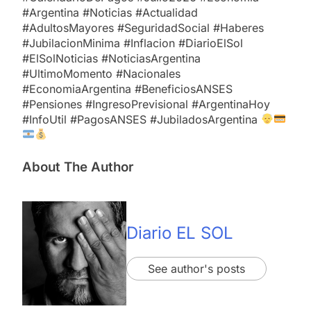
#Argentina #Noticias #Actualidad
#AdultosMayores #SeguridadSocial #Haberes
#JubilacionMinima #Inflacion #DiarioElSol
#ElSolNoticias #NoticiasArgentina
#UltimoMomento #Nacionales
#EconomiaArgentina #BeneficiosANSES
#Pensiones #IngresoPrevisional #ArgentinaHoy
#InfoUtil #PagosANSES #JubiladosArgentina
About The Author
Diario EL SOL
See author's posts