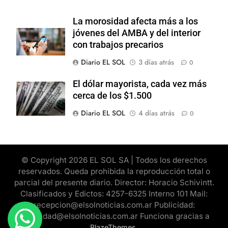
La morosidad afecta más a los
jóvenes del AMBA y del interior
con trabajos precarios
Diario EL SOL
3 días atrás
0
El dólar mayorista, cada vez más
cerca de los $1.500
Diario EL SOL
4 días atrás
0
© Copyright 2026 EL SOL SA | Todos los derechos
reservados. Queda prohibida la reproducción total o
parcial del presente diario. Director: Horacio Schivintt.
Clasificados y Edictos: 4257-6325 Interno 101 Mail:
recepcion@elsolnoticias.com.ar Publicidad:
publicidad@elsolnoticias.com.ar Funciona gracias a
.
BlazeThemes