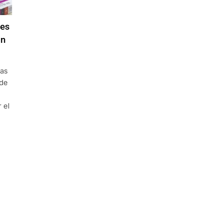
res
ón
nas
 de
 el