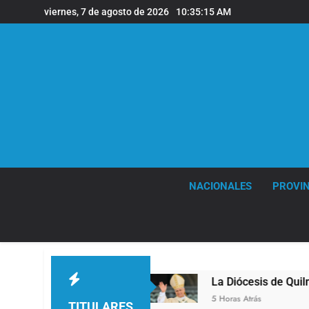
Saltar
viernes, 7 de agosto de 2026
10:35:16 AM
al
contenido
NACIONALES
PROVIN
uilmes
La Diócesis de Quilmes celebró la visit
5 Horas Atrás
TITULARES