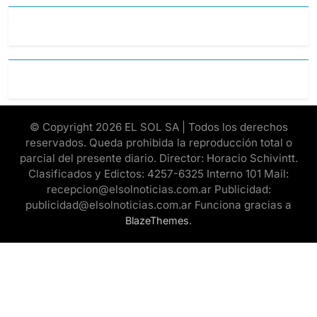
© Copyright 2026 EL SOL SA | Todos los derechos
reservados. Queda prohibida la reproducción total o
parcial del presente diario. Director: Horacio Schivintt.
Clasificados y Edictos: 4257-6325 Interno 101 Mail:
recepcion@elsolnoticias.com.ar Publicidad:
publicidad@elsolnoticias.com.ar Funciona gracias a
.
BlazeThemes