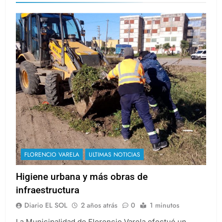
FLORENCIO VARELA
ULTIMAS NOTICIAS
Higiene urbana y más obras de
infraestructura
Diario EL SOL
2 años atrás
0
1 minutos
La Municipalidad de Florencio Varela efectuó un