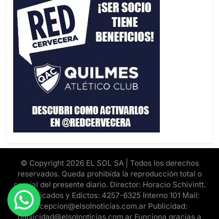
© Copyright 2026 EL SOL SA | Todos los derechos
reservados. Queda prohibida la reproducción total o
parcial del presente diario. Director: Horacio Schivintt.
Clasificados y Edictos: 4257-6325 Interno 101 Mail:
recepcion@elsolnoticias.com.ar Publicidad:
publicidad@elsolnoticias.com.ar Funciona gracias a