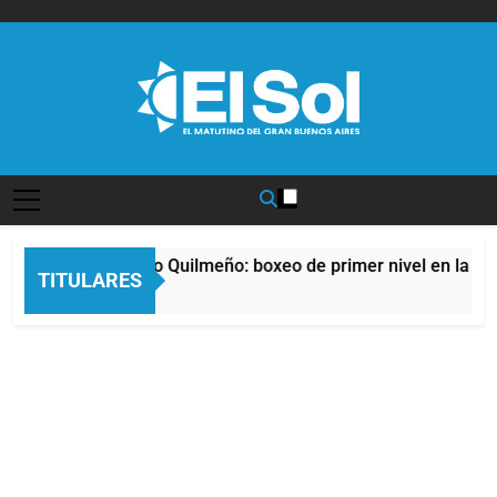
Saltar
al
contenido
Diario EL SOL
noche del Afro Quilmeño: boxeo de primer nivel en la sede de
TITULARES
oras Atrás