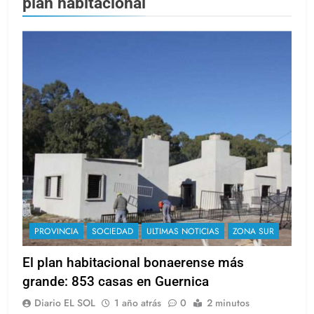
plan habitacional
PROVINCIA
SOCIEDAD
ULTIMAS NOTICIAS
ZONA SUR
El plan habitacional bonaerense más
grande: 853 casas en Guernica
Diario EL SOL
1 año atrás
0
2 minutos