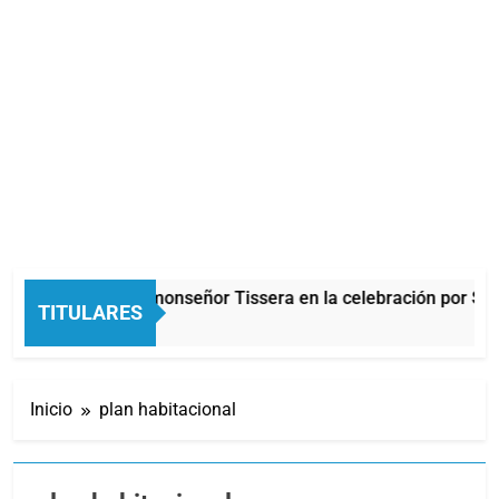
Carlos Balor y monseñor Tissera en la celebración por San Ca
TITULARES
0 Minutos Atrás
Inicio
plan habitacional