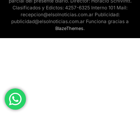
parcial del presente diario. Director: Horacio Schivintt.
Clasificados y Edictos: 4257-6325 Interno 101 Mail:
recepcion@elsolnoticias.com.ar Publicidad:
publicidad@elsolnoticias.com.ar Funciona gracias a
.
BlazeThemes