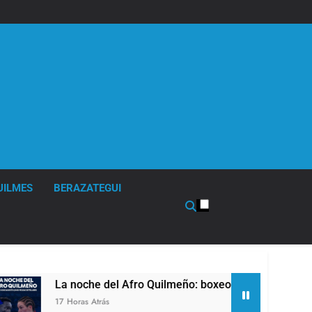
UILMES
BERAZATEGUI
e del Afro Quilmeño: boxeo de primer nivel en la sede de Qui
trás