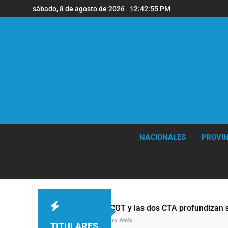
Saltar
sábado, 8 de agosto de 2026
12:42:56 PM
al
contenido
NACIONALES
PROVIN
La CGT y las dos CTA profundizan su plan de lucha c
1 Hora Atrás
TITULARES