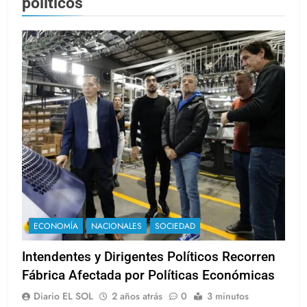
politicos
ECONOMÍA
NACIONALES
SOCIEDAD
Intendentes y Dirigentes Políticos Recorren
Fábrica Afectada por Políticas Económicas
Diario EL SOL
2 años atrás
0
3 minutos