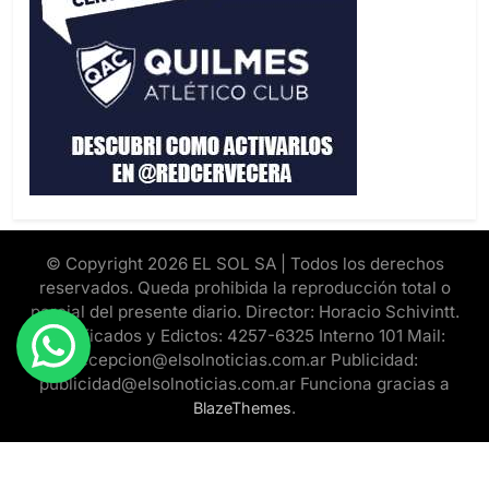
© Copyright 2026 EL SOL SA | Todos los derechos
reservados. Queda prohibida la reproducción total o
parcial del presente diario. Director: Horacio Schivintt.
Clasificados y Edictos: 4257-6325 Interno 101 Mail:
recepcion@elsolnoticias.com.ar Publicidad:
publicidad@elsolnoticias.com.ar Funciona gracias a
.
BlazeThemes