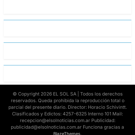
© Copyright 2026 EL SOL SA | Todos los derechos
reservados. Queda prohibida la reproducción total o
parcial del presente diario. Director: Horacio Schivintt.
Clasificados y Edictos: 4257-6325 Interno 101 Mail:
recepcion@elsolnoticias.com.ar Publicidad:
publicidad@elsolnoticias.com.ar Funciona gracias a
.
BlazeThemes