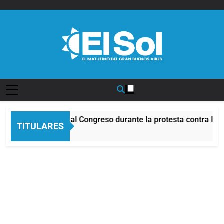
Saltar
al
contenido
Diario EL SOL
identes frente al Congreso durante la protesta contra la Ley 
TITULARES
ras Atrás