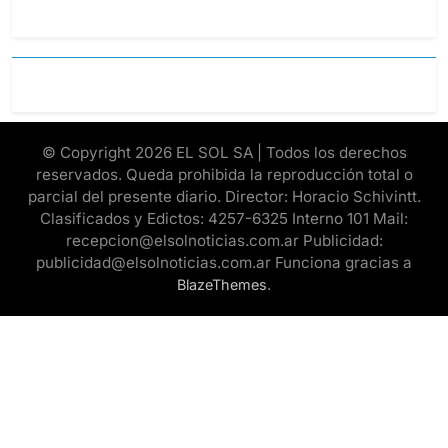
© Copyright 2026 EL SOL SA | Todos los derechos
reservados. Queda prohibida la reproducción total o
parcial del presente diario. Director: Horacio Schivintt.
Clasificados y Edictos: 4257-6325 Interno 101 Mail:
recepcion@elsolnoticias.com.ar Publicidad:
publicidad@elsolnoticias.com.ar Funciona gracias a
.
BlazeThemes