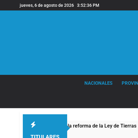
Saltar
jueves, 6 de agosto de 2026
3:52:37 PM
al
contenido
NACIONALES
PROVIN
esta contra la reforma de la Ley de Tierras
To
4 H
TITULARES