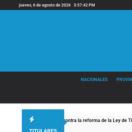
Saltar
jueves, 6 de agosto de 2026
3:57:43 PM
al
contenido
NACIONALES
PROVIN
a protesta contra la reforma de la Ley de Tierras
TITULARES