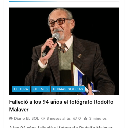
CULTURA
QUILMES
ULTIMAS NOTICIAS
Falleció a los 94 años el fotógrafo Rodolfo
Malaver
Diario EL SOL
8 meses atrás
0
3 minutos
A los 94 años falleció el fotógrafo Rodolfo Malaver,