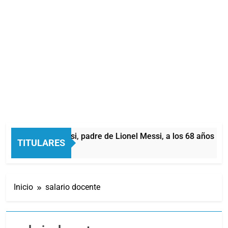
ió Jorge Messi, padre de Lionel Messi, a los 68 años
TITULARES
ras Atrás
Inicio
salario docente