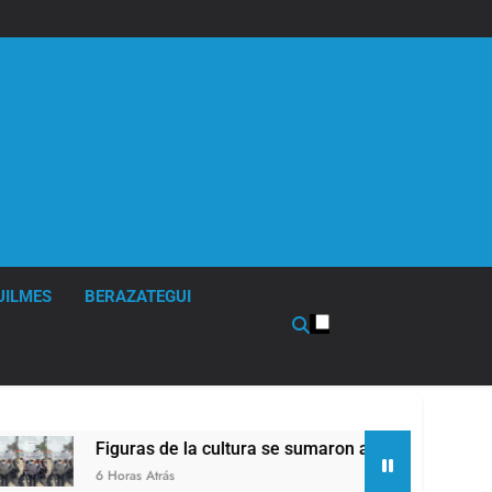
UILMES
BERAZATEGUI
 de la cultura se sumaron a la marcha frente al Congreso cont
trás