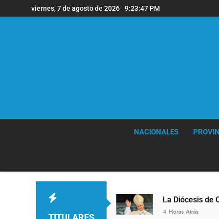
Saltar
viernes, 7 de agosto de 2026
9:23:48 PM
al
contenido
NACIONALES
PROVIN
de Quilmes
La Diócesis de Quilmes celebró la v
4 Horas Atrás
TITULARES