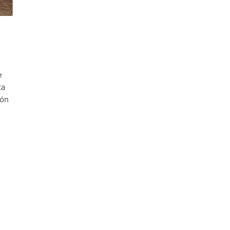
e
ta
ión