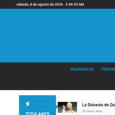
Saltar
sábado, 8 de agosto de 2026
3:49:54 AM
al
contenido
NACIONALES
PROVIN
 Quilmes
La Diócesis de Quilmes celebró la vi
10 Horas Atrás
TITULARES