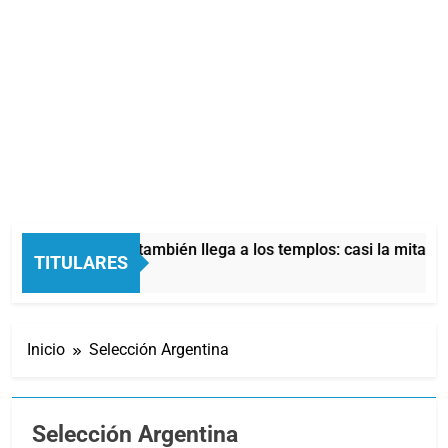
 económica también llega a los templos: casi la mitad de quien
TITULARES
s
Inicio
Selección Argentina
Selección Argentina