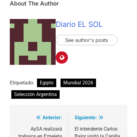
About The Author
Diario EL SOL
See author's posts
Etiquetado:
Egipto
Mundial 2026
Selección Argentina
Anterior:
Siguiente:
Navegación
de
AySA realizará
El intendente Carlos
trabajos en Ezpeleta
Balor visitó la Capilla