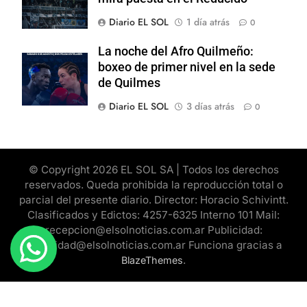
Diario EL SOL
1 día atrás
0
La noche del Afro Quilmeño:
boxeo de primer nivel en la sede
de Quilmes
Diario EL SOL
3 días atrás
0
© Copyright 2026 EL SOL SA | Todos los derechos
reservados. Queda prohibida la reproducción total o
parcial del presente diario. Director: Horacio Schivintt.
Clasificados y Edictos: 4257-6325 Interno 101 Mail:
recepcion@elsolnoticias.com.ar Publicidad:
publicidad@elsolnoticias.com.ar Funciona gracias a
.
BlazeThemes