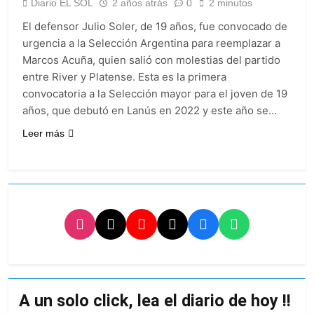
Diario EL SOL
2 años atrás
0
2 minutos
Berazategui será
sede del Festival de
El defensor Julio Soler, de 19 años, fue convocado de
Cine de la India 2026
24 Horas Atrás
urgencia a la Selección Argentina para reemplazar a
con entrada libre y
Vozinha fue
Marcos Acuña, quien salió con molestias del partido
gratuita
presentado como
entre River y Platense. Esta es la primera
nuevo refuerzo de
1 Día Atrás
convocatoria a la Selección mayor para el joven de 19
Colo Colo y promete
Los bonos y ADR
dar pelea por el arco
años, que debutó en Lanús en 2022 y este año se…
argentinos cerraron
en baja y el riesgo
Leer más
1 Día Atrás
país volvió a subir
Argentina respondió
a Brasil tras la rebaja
diplomática y
1 Día Atrás
atribuyó la medida a
diferencias
ideológicas
A un solo click, lea el diario de hoy !!