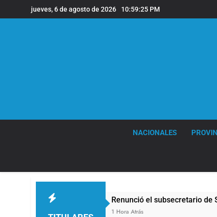
Saltar
jueves, 6 de agosto de 2026
10:59:26 PM
al
contenido
NACIONALES
PROVIN
Renunció el subsecretario de Seguridad de Quilm
1 Hora Atrás