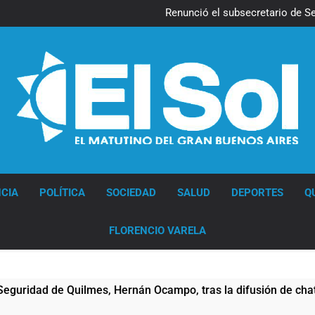
Kicillof march
Renunció el subsecretario de S
Candela Arizaga confirmó que
La Libertad Avanza consiguió l
Kicillof march
Renunció el subsecretario de S
Candela Arizaga confirmó que
La Libertad Avanza consiguió l
Diario EL SOL
CIA
POLÍTICA
SOCIEDAD
SALUD
DEPORTES
Q
FLORENCIO VARELA
es, Hernán Ocampo, tras la difusión de chats privados