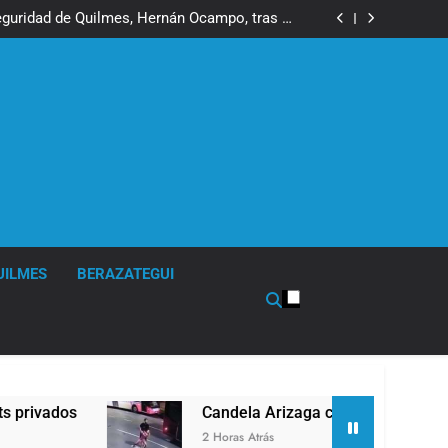
ó contra la Ley de Propiedad Privada de Milei
eguridad de Quilmes, Hernán Ocampo, tras la
difusión de chats privados
 tuvo un «brote psicótico» por consumo con
Facundo Moyano
a mayoría y rechazó el pedido del peronismo
de girar el proyecto a comisión
ó contra la Ley de Propiedad Privada de Milei
eguridad de Quilmes, Hernán Ocampo, tras la
difusión de chats privados
 tuvo un «brote psicótico» por consumo con
Facundo Moyano
a mayoría y rechazó el pedido del peronismo
de girar el proyecto a comisión
UILMES
BERAZATEGUI
Candela Arizaga confirmó que tuvo un «brote psicó
2 Horas Atrás