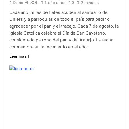
Valencia
18 Horas Atrás
Diario EL SOL
1 año atrás
0
2 minutos
Carlos Balor y
Cada año, miles de fieles acuden al santuario de
monseñor Tissera en
la celebración por
Liniers y a parroquias de todo el país para pedir o
20 Horas Atrás
San Cayetano
agradecer por el pan y el trabajo. Cada 7 de agosto, la
La bronquiolitis es
una infección
Iglesia Católica celebra el Día de San Cayetano,
respiratoria aguda en
considerado patrono del pan y del trabajo. La fecha
20 Horas Atrás
los bebés
El último adiós al
conmemora su fallecimiento en el año…
papá de Leo Messi
Leer más
22 Horas Atrás
Quilmes recibe a
Almagro con la mira
puesta en el Reducido
22 Horas Atrás
La crisis económica
también llega a los
templos: casi la
1 Día Atrás
mitad de quienes
Economía en dos
buscan ayuda pide
velocidades
alimentos, dinero o
2 Días Atrás
trabajo
Lionel Messi llegará a
Rosario para