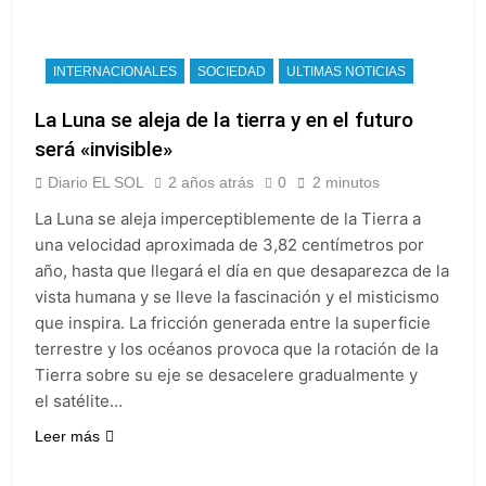
despedir a su padre
2 Días Atrás
Jorge Messi
Murió Jorge Messi,
padre de Lionel
INTERNACIONALES
SOCIEDAD
ULTIMAS NOTICIAS
Messi, a los 68 años
2 Días Atrás
La Luna se aleja de la tierra y en el futuro
Thiago Medina fue
imputado
será «invisible»
formalmente por
2 Días Atrás
abuso sexual
Diario EL SOL
2 años atrás
0
2 minutos
La CGT y las dos
CTA profundizan su
La Luna se aleja imperceptiblemente de la Tierra a
plan de lucha con
2 Días Atrás
una velocidad aproximada de 3,82 centímetros por
nuevas marchas
año, hasta que llegará el día en que desaparezca de la
contra el Gobierno
vista humana y se lleve la fascinación y el misticismo
que inspira. La fricción generada entre la superficie
terrestre y los océanos provoca que la rotación de la
Tierra sobre su eje se desacelere gradualmente y
el satélite…
Leer más