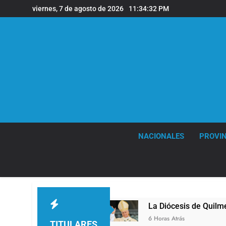
Saltar
viernes, 7 de agosto de 2026
11:34:33 PM
al
contenido
NACIONALES
PROVIN
lmes
La Diócesis de Quilmes celebró la visita
6 Horas Atrás
TITULARES