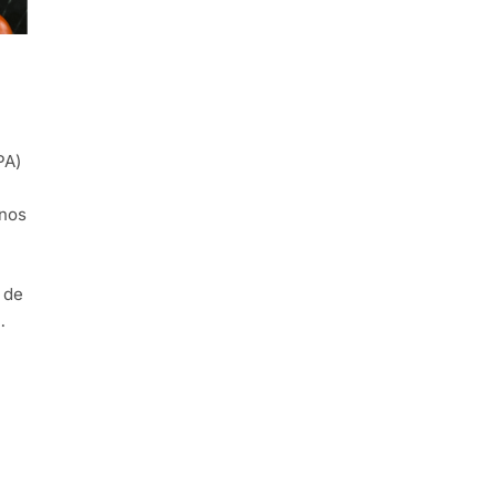
PA)
enos
 de
…