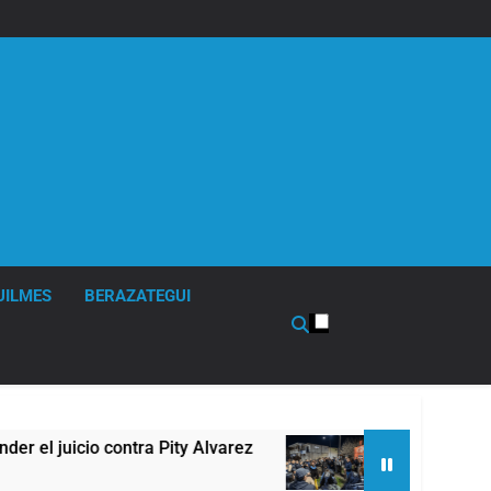
UILMES
BERAZATEGUI
 Pity Alvarez
67 barrios full LED en Florencio
8 Horas Atrás