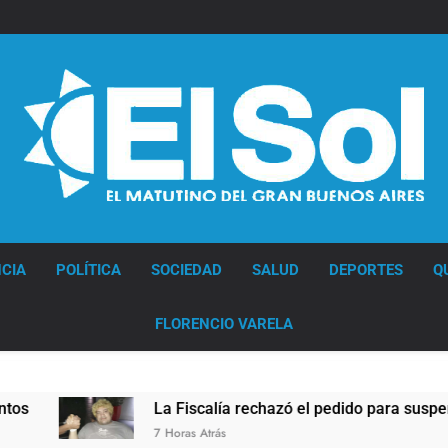
Diario EL SOL
CIA
POLÍTICA
SOCIEDAD
SALUD
DEPORTES
Q
FLORENCIO VARELA
La Fiscalía rechazó el pedido para suspender el juicio contra
7 Horas Atrás