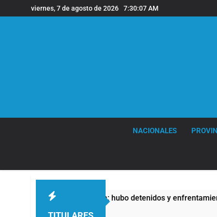
Saltar
viernes, 7 de agosto de 2026
7:30:08 AM
al
contenido
NACIONALES
PROVIN
iedad Privada: hubo detenidos y enfrentamientos
TITULARES