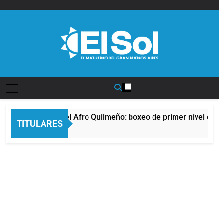
Saltar
al
contenido
Diario EL SOL
La noche del Afro Quilmeño: boxeo de primer nivel en l
TITULARES
9 Horas Atrás