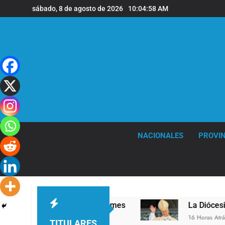
Saltar
sábado, 8 de agosto de 2026
10:04:59 AM
al
contenido
NACIONALES
PROVIN
ivel en la sede de Quilmes
La Diócesis de Qui
16 Horas Atrás
TITULARES