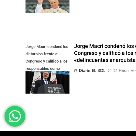
Jorge Macri condenó los d
Jorge Macri condenó los
Congreso y calificó a lo
disturbios frente al
«delincuentes anarquista
Congreso y calificó a los
responsables como
Diario EL SOL
21 Horas Atr
"delincuentes
anarquistas"