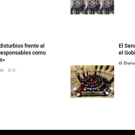
isturbios frente al
El Sen
s responsables como
el Gob
s»
Diari
ás
0