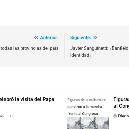
Anterior:
Siguiente:
 todas las provincias del país
Javier Sanguinetti: «Banfiel
identidad»
lebró la visita del Papa
Figura
Figuras de la cultura se
al Con
sumaron a la marcha
frente al Congreso
Diari
ás
0
contra la Ley de
Propiedad Privada