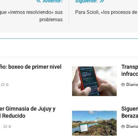
Anterior:
Siguiente:
 que «iremos resolviendo» sus
Para Scioli, «los procesos de
problemas
ño: boxeo de primer nivel
Transp
infrac
Diari
0
der Gimnasia de Jujuy y
Siguen
el Reducido
Beraza
Diari
0