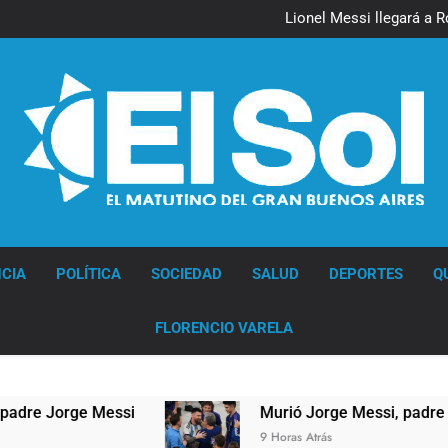
Lionel Messi llegará a 
Murió Jorge 
Thiago Medina 
Lionel Messi llegará a 
Murió Jorge 
Thiago Medina 
Diario EL SOL
CIA
POLÍTICA
SOCIEDAD
SALUD
DEPORTES
Q
FLORENCIO VARELA
 Jorge Messi
Murió Jorge Messi, padre de Lion
9 Horas Atrás