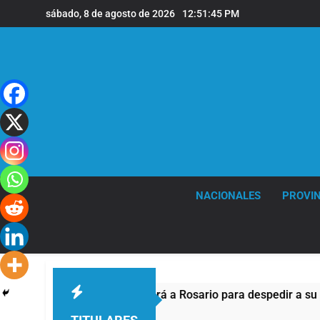
Saltar
sábado, 8 de agosto de 2026
12:51:45 PM
al
contenido
NACIONALES
PROVIN
Lionel Messi llegará a Rosario para despedir a su padre
6 Horas Atrás