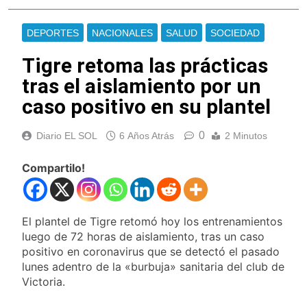
Berazategui y
Se notificaron 21
Quilmes
nuevos casos de la
DEPORTES
NACIONALES
SALUD
SOCIEDAD
fiebre chikungunya en
9 Horas Atrás
el país
Las vacaciones de
Tigre retoma las prácticas
invierno se
tras el aislamiento por un
disfrutaron en
10 Horas Atrás
familia
caso positivo en su plantel
Berazategui será
sede del Festival de
Cine de la India 2026
12 Horas Atrás
0
Diario EL SOL
6 Años Atrás
2 Minutos
con entrada libre y
Vozinha fue
gratuita
presentado como
Compartilo!
nuevo refuerzo de
12 Horas Atrás
Colo Colo y promete
Los bonos y ADR
dar pelea por el arco
argentinos cerraron
en baja y el riesgo
El plantel de Tigre retomó hoy los entrenamientos
13 Horas Atrás
país volvió a subir
luego de 72 horas de aislamiento, tras un caso
Argentina respondió
positivo en coronavirus que se detectó el pasado
a Brasil tras la rebaja
diplomática y
lunes adentro de la «burbuja» sanitaria del club de
14 Horas Atrás
atribuyó la medida a
Victoria.
Cómo estará el clima
diferencias
en Buenos Aires este
ideológicas