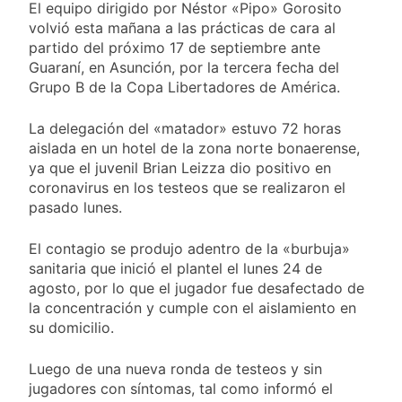
miércoles 5 de
El equipo dirigido por Néstor «Pipo» Gorosito
15 Horas Atrás
agosto: vuelve el frío
volvió esta mañana a las prácticas de cara al
Confirmaron la visita
polar al AMBA
del papa León XIV a la
partido del próximo 17 de septiembre ante
Argentina
Guaraní, en Asunción, por la tercera fecha del
15 Horas Atrás
Grupo B de la Copa Libertadores de América.
Quilmes recibe a
Gimnasia de Jujuy con
la necesidad de volver
La delegación del «matador» estuvo 72 horas
16 Horas Atrás
al triunfo
aislada en un hotel de la zona norte bonaerense,
Caso Loan: crecen
las críticas al fiscal
ya que el juvenil Brian Leizza dio positivo en
por presuntas
coronavirus en los testeos que se realizaron el
1 Día Atrás
contradicciones en la
pasado lunes.
investigación
El contagio se produjo adentro de la «burbuja»
sanitaria que inició el plantel el lunes 24 de
agosto, por lo que el jugador fue desafectado de
la concentración y cumple con el aislamiento en
su domicilio.
Luego de una nueva ronda de testeos y sin
jugadores con síntomas, tal como informó el