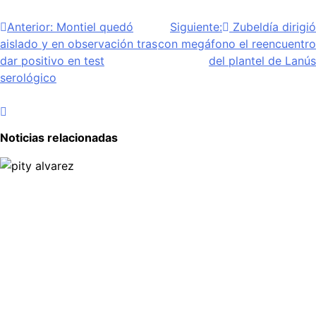
Navegación
Anterior:
Montiel quedó
Siguiente:
Zubeldía dirigió
aislado y en observación tras
con megáfono el reencuentro
de
dar positivo en test
del plantel de Lanús
entradas
serológico
Noticias relacionadas