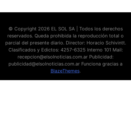
© Copyright 2026 EL SOL SA | Todos los derechos
reservados. Queda prohibida la reproducción total o
parcial del presente diario. Director: Horacio Schivintt.
Clasificados y Edictos: 4257-6325 Interno 101 Mail:
recepcion@elsolnoticias.com.ar Publicidad:
publicidad@elsolnoticias.com.ar Funciona gracias a
BlazeThemes
.