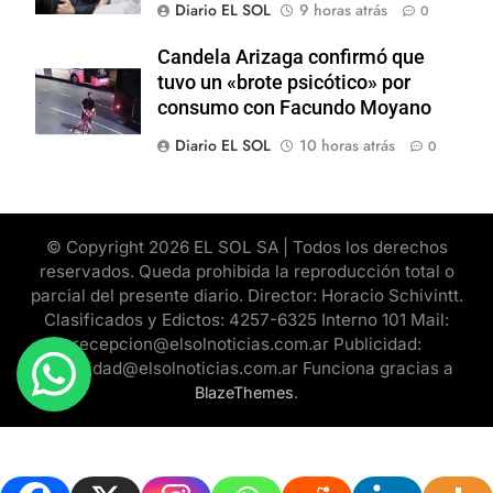
Diario EL SOL
9 horas atrás
0
Candela Arizaga confirmó que
tuvo un «brote psicótico» por
consumo con Facundo Moyano
Diario EL SOL
10 horas atrás
0
© Copyright 2026 EL SOL SA | Todos los derechos
reservados. Queda prohibida la reproducción total o
parcial del presente diario. Director: Horacio Schivintt.
Clasificados y Edictos: 4257-6325 Interno 101 Mail:
recepcion@elsolnoticias.com.ar Publicidad:
publicidad@elsolnoticias.com.ar Funciona gracias a
.
BlazeThemes