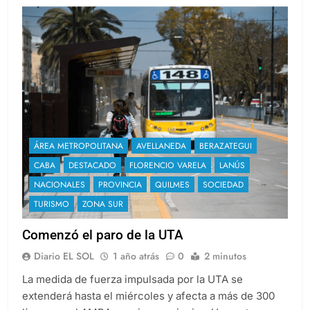
ÁREA METROPOLITANA
AVELLANEDA
BERAZATEGUI
CABA
DESTACADO
FLORENCIO VARELA
LANÚS
NACIONALES
PROVINCIA
QUILMES
SOCIEDAD
TURISMO
ZONA SUR
Comenzó el paro de la UTA
Diario EL SOL
1 año atrás
0
2 minutos
La medida de fuerza impulsada por la UTA se
extenderá hasta el miércoles y afecta a más de 300