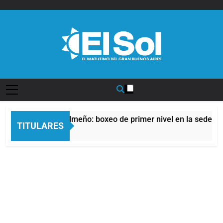
Saltar
al
contenido
Diario EL SOL
l Afro Quilmeño: boxeo de primer nivel en la sede de Quilmes
TITULARES