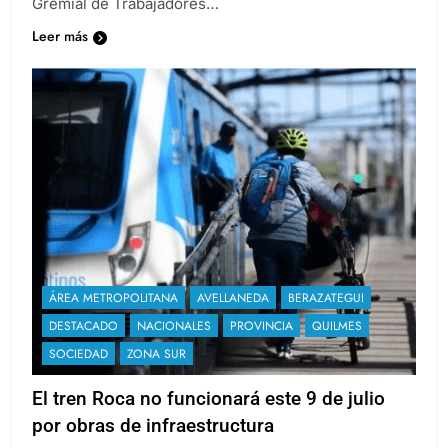
Gremial de Trabajadores…
Leer más
ÁREA METROPOLITANA
AVELLANEDA
BERAZATEGUI
DESTACADO
NACIONALES
PROVINCIA
QUILMES
SOCIEDAD
ZONA SUR
El tren Roca no funcionará este 9 de julio
por obras de infraestructura