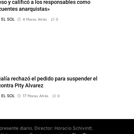
so y calificó a los responsables como
cuentes anarquistas»
o EL SOL
4 Horas Atrás
0
calía rechazó el pedido para suspender el
contra Pity Alvarez
o EL SOL
17 Horas Atrás
0
esente diario. Director: Horacio Schivintt.