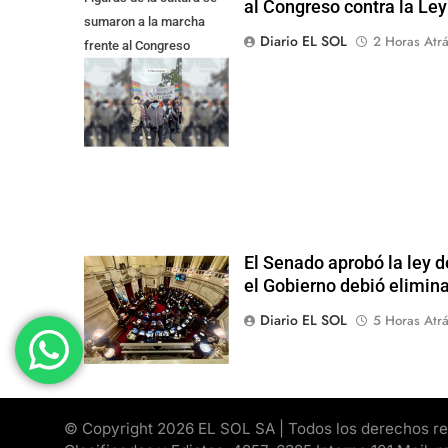
al Congreso contra la Le
sumaron a la marcha
Diario EL SOL
2 Horas Atr
frente al Congreso
contra la Ley de
Propiedad Privada
El Senado aprobó la ley d
el Gobierno debió elimina
Diario EL SOL
5 Horas Atr
© Copyright 2026 EL SOL SA | Todos los derechos rese