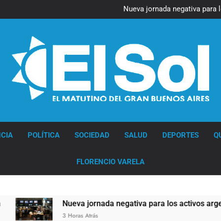
Figuras de la cultura se suma
Nueva jornada negativa para 
en Wall Street y el
Jorge Macri condenó los d
res
Día Internacional 
Figuras de la cultura se suma
Nueva jornada negativa para 
en Wall Street y el
Jorge Macri condenó los d
res
Día Internacional 
Diario EL SOL
CIA
POLÍTICA
SOCIEDAD
SALUD
DEPORTES
Q
FLORENCIO VARELA
Nueva jornada negativa para los activos argentinos: 
3 Horas Atrás