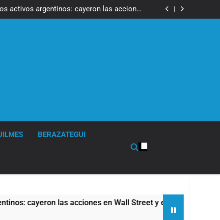
ron a la marcha frente al Congreso contra la
Ley de Propiedad Privada
los activos argentinos: cayeron las acciones
 riesgo país quedó al borde de los 450 puntos
isturbios frente al Congreso y calificó a los
ponsables como «delincuentes anarquistas»
de la Cerveza: los tres secretos para servirla
correctamente
ron a la marcha frente al Congreso contra la
Ley de Propiedad Privada
los activos argentinos: cayeron las acciones
 riesgo país quedó al borde de los 450 puntos
isturbios frente al Congreso y calificó a los
ponsables como «delincuentes anarquistas»
de la Cerveza: los tres secretos para servirla
correctamente
UILMES
BERAZATEGUI
cayeron las acciones en Wall Street y el riesgo país quedó al 