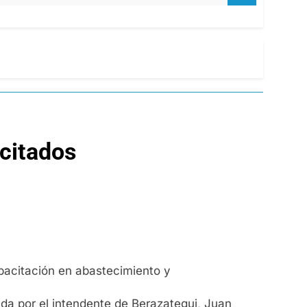
citados
apacitación en abastecimiento y
ada por el intendente de Berazategui, Juan