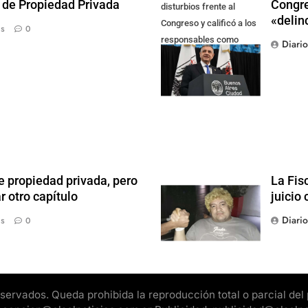
y de Propiedad Privada
Congre
disturbios frente al
«delin
Congreso y calificó a los
ás
0
responsables como
Diari
"delincuentes
anarquistas"
e propiedad privada, pero
La Fis
r otro capítulo
juicio 
Diari
ás
0
rvados. Queda prohibida la reproducción total o parcial del pr