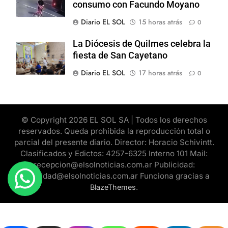
consumo con Facundo Moyano
Diario EL SOL
15 horas atrás
0
La Diócesis de Quilmes celebra la
fiesta de San Cayetano
Diario EL SOL
17 horas atrás
0
© Copyright 2026 EL SOL SA | Todos los derechos
reservados. Queda prohibida la reproducción total o
parcial del presente diario. Director: Horacio Schivintt.
Clasificados y Edictos: 4257-6325 Interno 101 Mail:
recepcion@elsolnoticias.com.ar Publicidad:
publicidad@elsolnoticias.com.ar Funciona gracias a
.
BlazeThemes