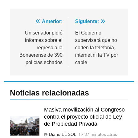
Navegación
Anterior:
Siguiente:
de
Un senador pidió
El Gobierno
informes sobre el
supervisará que no
entradas
regreso a la
corten la telefonía,
Bonaerense de 390
internet ni la TV por
policías echados
cable
Noticias relacionadas
Masiva movilización al Congreso
contra el proyecto oficial de Ley
de Propiedad Privada
Diario EL SOL
37 minutos atrás