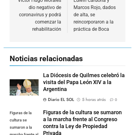
de
Víctor Hugo Morales
Edwin Cardona y
dio negativo de
Marcos Rojo, dados
entradas
coronavirus y podrá
de alta, se
comenzar la
reincorporaron a la
rehabilitación
práctica de Boca
Noticias relacionadas
La Diócesis de Quilmes celebró la
visita del Papa León XIV a la
Argentina
Diario EL SOL
5 horas atrás
0
Figuras de la cultura se sumaron
Figuras de la
a la marcha frente al Congreso
cultura se
contra la Ley de Propiedad
sumaron a la
Privada
marcha frente al