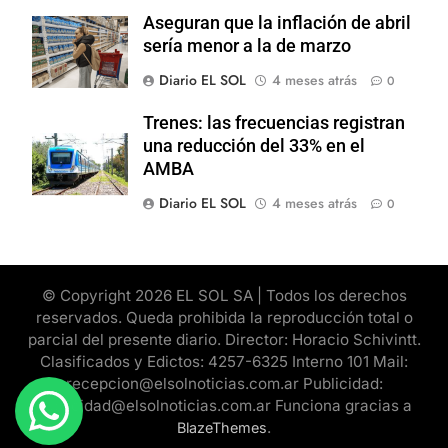
Aseguran que la inflación de abril
sería menor a la de marzo
Diario EL SOL
4 meses atrás
0
Trenes: las frecuencias registran
una reducción del 33% en el
AMBA
Diario EL SOL
4 meses atrás
0
© Copyright 2026 EL SOL SA | Todos los derechos
reservados. Queda prohibida la reproducción total o
parcial del presente diario. Director: Horacio Schivintt.
Clasificados y Edictos: 4257-6325 Interno 101 Mail:
recepcion@elsolnoticias.com.ar Publicidad:
publicidad@elsolnoticias.com.ar Funciona gracias a
.
BlazeThemes