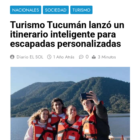
NACIONALES
SOCIEDAD
TURISMO
Turismo Tucumán lanzó un
itinerario inteligente para
escapadas personalizadas
0
Diario EL SOL
1 Año Atrás
3 Minutos