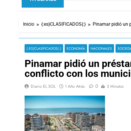
Inicio
{:es}CLASIFICADOS{:}
Pinamar pidió un p
{:ES}CLASIFICADOS{:}
ECONOMÍA
NACIONALES
SOCIED
Pinamar pidió un présta
conflicto con los munic
0
Diario EL SOL
1 Año Atrás
3 Minutos