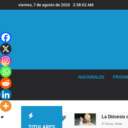
Saltar
viernes, 7 de agosto de 2026
2:38:03 AM
al
contenido
NACIONALES
PROVIN
n la sede de Quilmes
La Diócesis de Quilmes c
9 Horas Atrás
TITULARES