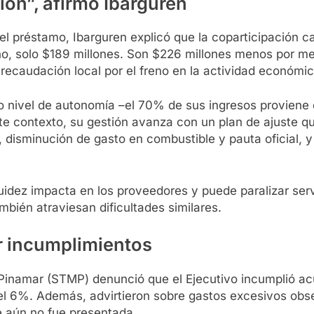
ión”, afirmó Ibarguren
del préstamo, Ibarguren explicó que la coparticipación 
ño, solo $189 millones. Son $226 millones menos por m
 recaudación local por el freno en la actividad económic
 nivel de autonomía –el 70% de sus ingresos proviene d
ste contexto, su gestión avanza con un plan de ajuste 
s, disminución de gasto en combustible y pauta oficial,
iquidez impacta en los proveedores y puede paralizar serv
ambién atraviesan dificultades similares.
or incumplimientos
Pinamar (STMP) denunció que el Ejecutivo incumplió acu
l 6%. Además, advirtieron sobre gastos excesivos obse
 aún no fue presentada.