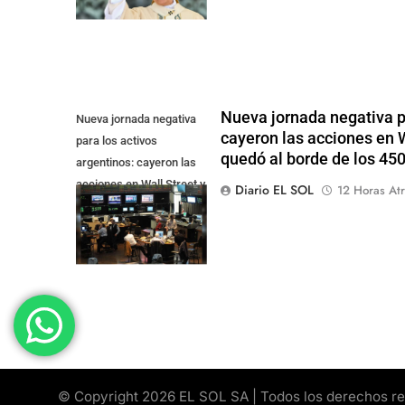
Nueva jornada negativa pa
Nueva jornada negativa
cayeron las acciones en Wa
para los activos
quedó al borde de los 45
argentinos: cayeron las
acciones en Wall Street y
Diario EL SOL
12 Horas Atr
el riesgo país quedó al
borde de los 450 punt
© Copyright 2026 EL SOL SA | Todos los derechos rese