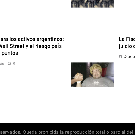
ra los activos argentinos:
La Fis
ll Street y el riesgo país
juicio 
0 puntos
Diari
ás
0
rvados. Queda prohibida la reproducción total o parcial del pr