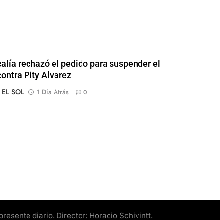
calía rechazó el pedido para suspender el
contra Pity Alvarez
o EL SOL
1 Día Atrás
0
esente diario. Director: Horacio Schivintt.