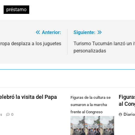
préstamo
Anterior:
Siguiente:
a ropa desplaza a los juguetes
Turismo Tucumán lanzó un it
personalizadas
lebró la visita del Papa
Figura
Figuras de la cultura se
al Con
sumaron a la marcha
frente al Congreso
Diari
ás
0
contra la Ley de
Propiedad Privada