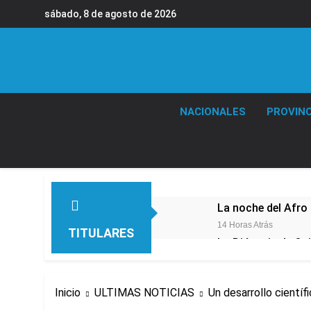
Saltar
sábado, 8 de agosto de 2026
al
contenido
NACIONALES
PROVINC
La noche del Afro 
14 Horas Atrás
TITULARES
La Diócesis de Qui
16 Horas Atrás
Figuras de la cult
Inicio
ULTIMAS NOTICIAS
Un desarrollo científ
19 Horas Atrás