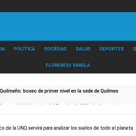
Diario EL SOL
IA
POLÍTICA
SOCIEDAD
SALUD
DEPORTES
Q
FLORENCIO VARELA
Quilmeño: boxeo de primer nivel en la sede de Quilmes
lmes celebró la visita del Papa León XIV a la Argentina
ura se sumaron a la marcha frente al Congreso contra la Ley 
ico de la UNQ servirá para analizar los suelos de todo el planeta