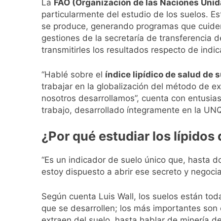
La
FAO (Organización de las Naciones Unida
1 Día Atrás
particularmente del estudio de los suelos. Est
El temporal se des
se produce, generando programas que cuiden 
1 Día Atrás
gestiones de la secretaría de transferencia 
Kicillof marchó co
transmitirles los resultados respecto de ind
1 Día Atrás
Renunció el subse
“Hablé sobre el
índice lipídico de salud de 
2 Días Atrás
trabajar en la globalización del método de ex
Candela Arizaga 
nosotros desarrollamos”, cuenta con entusias
2 Días Atrás
trabajo, desarrollado íntegramente en la UN
La Libertad Avanza
2 Días Atrás
¿Por qué estudiar los lípidos d
Masiva movilizació
2 Días Atrás
“Es un indicador de suelo único que, hasta 
La Diócesis de Qui
estoy dispuesto a abrir ese secreto y negoci
2 Días Atrás
La Línea 148 pasó
Según cuenta Luis Wall, los suelos están tod
2 Días Atrás
que se desarrollen; los más importantes son
extraen del suelo, hasta hablar de minería de