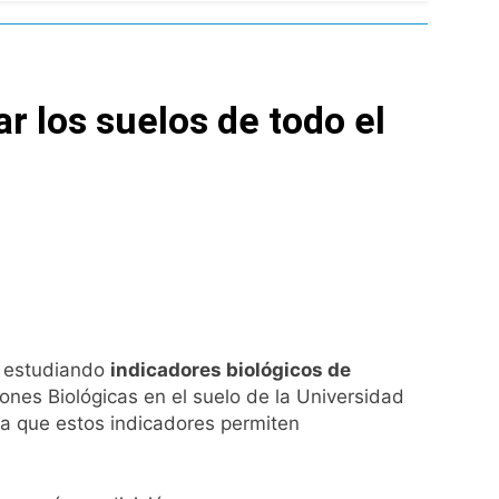
l Street y el riesgo país quedó al borde
nsables como «delincuentes anarquistas»
ar los suelos de todo el
turas más bajas de la semana
a los argentinos
ro capítulo
rivada: hubo detenidos y
s estudiando
indicadores biológicos de
iones Biológicas en el suelo de la Universidad
nta que estos indicadores permiten