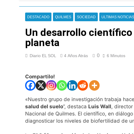
Nueva jornada nega
de los 450 puntos
20 Horas Atrás
DESTACADO
QUILMES
SOCIEDAD
ULTIMAS NOTICIA
Jorge Macri conde
21 Horas Atrás
Un desarrollo científico
Día Internacional 
planeta
22 Horas Atrás
El frío polar se i
0
Diario EL SOL
4 Años Atrás
6 Minutos
22 Horas Atrás
Día de San Cayetan
22 Horas Atrás
Compartilo!
El Senado aprobó l
22 Horas Atrás
Incidentes frente 
«Nuestro grupo de investigación trabaja hac
enfrentamientos
salud del suelo
”, destaca
Luis Wall
, directo
1 Día Atrás
Nacional de Quilmes. El científico, en diálog
La Fiscalía rechaz
diagnosticar los niveles de biofertilidad de u
1 Día Atrás
67 barrios full LE