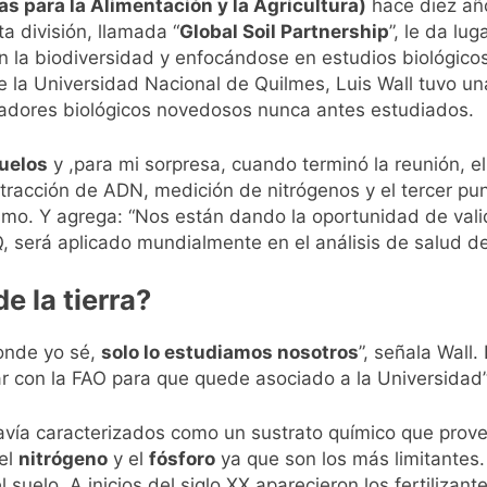
s para la Alimentación y la Agricultura)
hace diez año
a división, llamada “
Global Soil Partnership
”, le da lu
pide del AMBA: cuándo dejará de llover y llega una ola de fr
la biodiversidad y enfocándose en estudios biológicos 
de la Universidad Nacional de Quilmes, Luis Wall tuvo u
ntra la Ley de Propiedad Privada de Milei
icadores biológicos novedosos nunca antes estudiados.
cretario de Seguridad de Quilmes, Hernán Ocampo, tras la dif
suelos
y ,para mi sorpresa, cuando terminó la reunión, 
tracción de ADN, medición de nitrógenos y el tercer pun
confirmó que tuvo un «brote psicótico» por consumo con F
mo. Y agrega: “Nos están dando la oportunidad de valid
Q, será aplicado mundialmente en el análisis de salud d
 consiguió la mayoría y rechazó el pedido del peronismo de 
e la tierra?
n al Congreso contra el proyecto oficial de Ley de Propieda
donde yo sé,
solo lo estudiamos nosotros
”, señala Wall.
lmes celebra la fiesta de San Cayetano
ar con la FAO para que quede asociado a la Universidad”
 a ser operada por La Central de Vicente López
avía caracterizados como un sustrato químico que provee
 el
nitrógeno
y el
fósforo
ya que son los más limitantes. 
l suelo. A inicios del siglo XX aparecieron los fertili