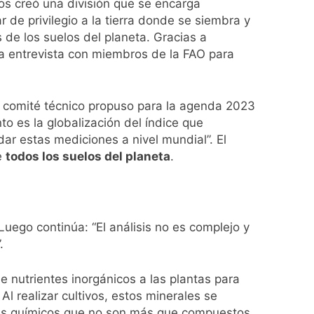
s creó una división que se encarga
gar de privilegio a la tierra donde se siembra y
ío con mínimas cercanas a 1°C
de los suelos del planeta. Gracias a
na entrevista con miembros de la FAO para
usión de chats privados
el comité técnico propuso para la agenda 2023
to es la globalización del índice que
acundo Moyano
ar estas mediciones a nivel mundial”. El
e
todos los suelos del planeta
.
girar el proyecto a comisión
d Privada
 Luego continúa: “El análisis no es complejo y
.
 nutrientes inorgánicos a las plantas para
Al realizar cultivos, estos minerales se
zantes químicos que no son más que compuestos