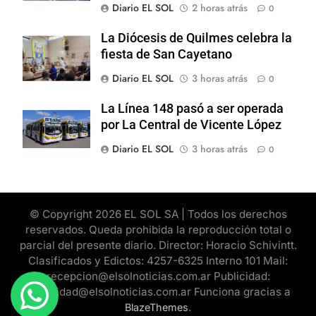
Diario EL SOL
2 horas atrás
0
La Diócesis de Quilmes celebra la
fiesta de San Cayetano
Diario EL SOL
3 horas atrás
0
La Línea 148 pasó a ser operada
por La Central de Vicente López
Diario EL SOL
3 horas atrás
0
© Copyright 2026 EL SOL SA | Todos los derechos
reservados. Queda prohibida la reproducción total o
parcial del presente diario. Director: Horacio Schivintt.
Clasificados y Edictos: 4257-6325 Interno 101 Mail:
recepcion@elsolnoticias.com.ar Publicidad:
publicidad@elsolnoticias.com.ar Funciona gracias a
.
BlazeThemes