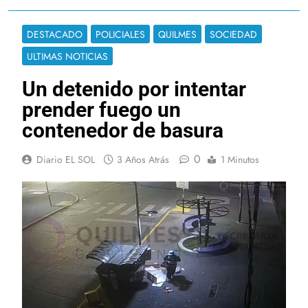
DESTACADO
POLICIALES
QUILMES
SOCIEDAD
ULTIMAS NOTICIAS
Un detenido por intentar
prender fuego un
contenedor de basura
0
Diario EL SOL
3 Años Atrás
1 Minutos