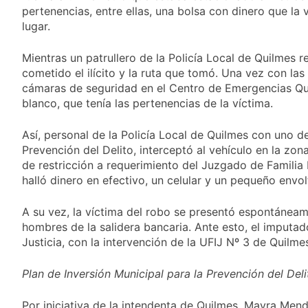
desagües en medio
pertenencias, entre ellas, una bolsa con dinero que la
Transporte: un
de las lluvias
asistente virtual para
lugar.
consultar
19 Horas Atrás
infracciones en
Una gran
Mientras un patrullero de la Policía Local de Quilmes r
segundos
convocatoria en la
cometido el ilícito y la ruta que tomó. Una vez con la
obra teatral «Los
cámaras de seguridad en el Centro de Emergencias Qui
20 Horas Atrás
Abuelos No Mienten»
Marcha al Congreso:
blanco, que tenía las pertenencias de la víctima.
cortes, desvíos y
operativo de
23 Horas Atrás
Así, personal de la Policía Local de Quilmes con uno d
seguridad por la
Tormentas severas y
Prevención del Delito, interceptó al vehículo en la zo
protesta contra la
fuertes ráfagas de
de restricción a requerimiento del Juzgado de Familia 
reforma de la Ley de
viento: más de 10
1 Día Atrás
halló dinero en efectivo, un celular y un pequeño envo
Tierras
provincias bajo alerta
meteorológica
A su vez, la víctima del robo se presentó espontáneame
hombres de la salidera bancaria. Ante esto, el imputad
Justicia, con la intervención de la UFIJ Nº 3 de Quilme
Plan de Inversión Municipal para la Prevención del Deli
Por iniciativa de la intendenta de Quilmes, Mayra Men