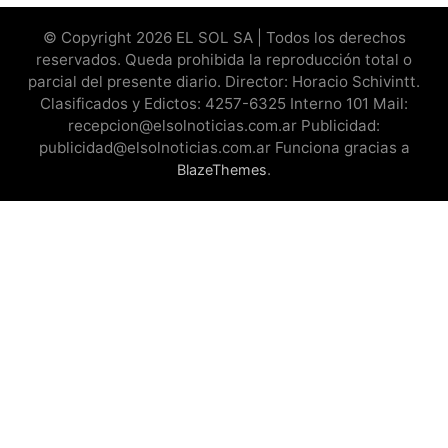
© Copyright 2026 EL SOL SA | Todos los derechos
reservados. Queda prohibida la reproducción total o
parcial del presente diario. Director: Horacio Schivintt.
Clasificados y Edictos: 4257-6325 Interno 101 Mail:
recepcion@elsolnoticias.com.ar Publicidad:
publicidad@elsolnoticias.com.ar Funciona gracias a
.
BlazeThemes