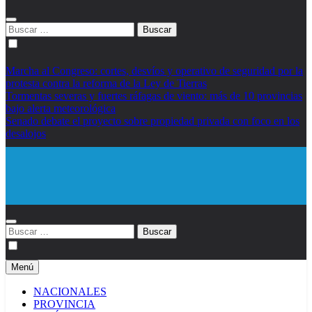
Buscar:
Marcha al Congreso: cortes, desvíos y operativo de seguridad por la
protesta contra la reforma de la Ley de Tierras
Tormentas severas y fuertes ráfagas de viento: más de 10 provincias
bajo alerta meteorológica
Senado debate el proyecto sobre propiedad privada con foco en los
desalojos
Diario EL SOL
Buscar:
Menú
NACIONALES
PROVINCIA