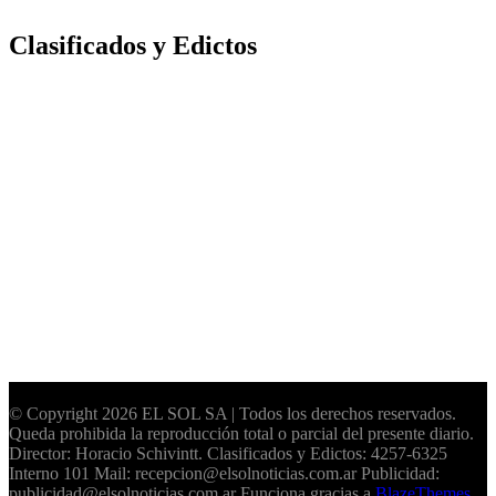
Clasificados y Edictos
© Copyright 2026 EL SOL SA | Todos los derechos reservados.
Queda prohibida la reproducción total o parcial del presente diario.
Director: Horacio Schivintt. Clasificados y Edictos: 4257-6325
Interno 101 Mail: recepcion@elsolnoticias.com.ar Publicidad:
publicidad@elsolnoticias.com.ar Funciona gracias a
BlazeThemes
.