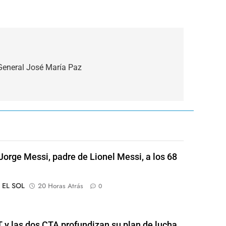
 General José María Paz
Jorge Messi, padre de Lionel Messi, a los 68
o EL SOL
20 Horas Atrás
0
 y las dos CTA profundizan su plan de lucha