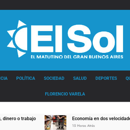
Diario EL SOL
CIA
POLÍTICA
SOCIEDAD
SALUD
DEPORTES
Q
FLORENCIO VARELA
rabajo
Economía en dos velocidades
15 Horas Atrás