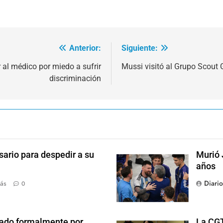
Anterior:
Siguiente:
r al médico por miedo a sufrir
Mussi visitó al Grupo Scout
discriminación
sario para despedir a su
Murió 
años
Diari
ás
0
ado formalmente por
La CGT