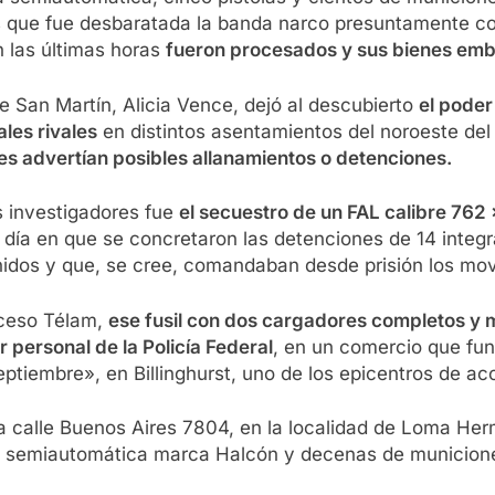
os que fue desbaratada la banda narco presuntamente
n las últimas horas
fueron procesados y sus bienes emb
de San Martín, Alicia Vence, dejó al descubierto
el poder
les rivales
en distintos asentamientos del noroeste de
les advertían posibles allanamientos o detenciones.
s investigadores fue
el secuestro de un FAL calibre 762 
día en que se concretaron las detenciones de 14 integr
idos y que, se cree, comandaban desde prisión los mov
acceso Télam,
ese fusil con dos cargadores completos y 
 personal de la Policía Federal
, en un comercio que fun
septiembre», en Billinghurst, uno de los epicentros de 
la calle Buenos Aires 7804, en la localidad de Loma Her
na semiautomática marca Halcón y decenas de municiones