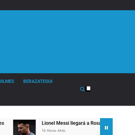
UILMES
BERAZATEGUI
Lionel Messi llegará a Rosario para despedir a su pad
16 Horas Atrás