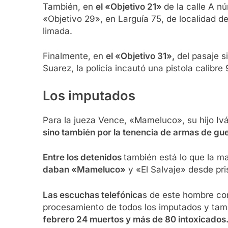
También, en
el «Objetivo 21»
de la calle A n
«Objetivo 29», en Larguía 75, de localidad de
limada.
Finalmente, en
el «Objetivo 31»,
del pasaje si
Suarez, la policía incautó una pistola calib
Los imputados
Para la jueza Vence, «Mameluco», su hijo Ivá
sino también por la tenencia de armas de gue
Entre los detenidos
también está lo que la m
daban «Mameluco»
y «El Salvaje» desde pri
Las escuchas telefónica
s de este hombre con
procesamiento de todos los imputados y ta
febrero 24 muertos y más de 80 intoxicados