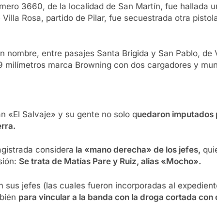
úmero 3660, de la localidad de San Martín, fue hallada u
 Villa Rosa, partido de Pilar, fue secuestrada otra pisto
n nombre, entre pasajes Santa Brígida y San Pablo, de V
re 9 milímetros marca Browning con dos cargadores y muni
n «El Salvaje» y su gente no solo q
uedaron imputados p
rra.
agistrada considera
la «mano derecha» de los jefes,
quie
sión:
Se trata de Matías Pare y Ruiz, alias «Mocho».
 sus jefes (las cuales fueron incorporadas al expedient
mbién
para vincular a la banda con la droga cortada con 
.