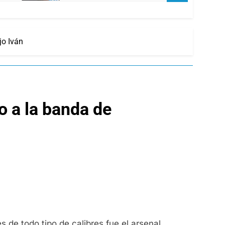
jo Iván
o a la banda de
 de todo tipo de calibres fue el arsenal