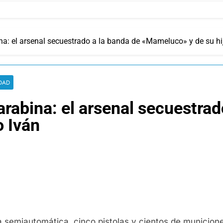
ina: el arsenal secuestrado a la banda de «Mameluco» y de su hi
DAD
arabina: el arsenal secuestrad
o Iván
a semiautomática, cinco pistolas y cientos de municiones