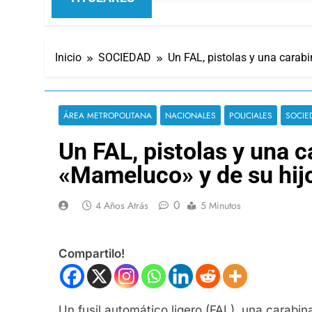
Inicio
SOCIEDAD
Un FAL, pistolas y una carab
ÁREA METROPOLITANA
NACIONALES
POLICIALES
SOCIE
Un FAL, pistolas y una c
«Mameluco» y de su hij
0
4 Años Atrás
5 Minutos
Compartilo!
Un fusil automático ligero (FAL), una carabin