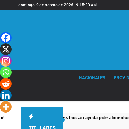
Saltar
domingo, 9 de agosto de 2026
9:15:24 AM
al
contenido
NACIONALES
PROVIN
i la mitad de quienes buscan ayuda pide alimentos, dinero o t
TITULARES