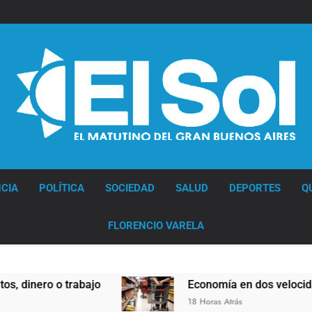
Diario EL SOL
CIA
POLÍTICA
SOCIEDAD
SALUD
DEPORTES
Q
FLORENCIO VARELA
rabajo
Economía en dos velocidades
18 Horas Atrás