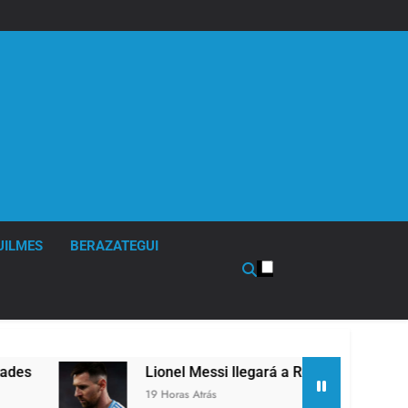
UILMES
BERAZATEGUI
Lionel Messi llegará a Rosario para despedir a su pad
19 Horas Atrás