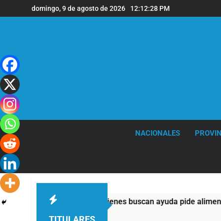
Saltar
domingo, 9 de agosto de 2026
12:12:29 PM
al
contenido
NACIONALES
PROVIN
si la mitad de quienes buscan ayuda pide alimentos, dinero o t
TITULARES