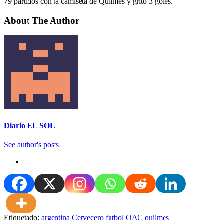
79 partidos con la camiseta de Quilmes y gritó 3 goles.
About The Author
Diario EL SOL
See author's posts
Etiquetado:
argentina
Cervecero
futbol
QAC
quilmes