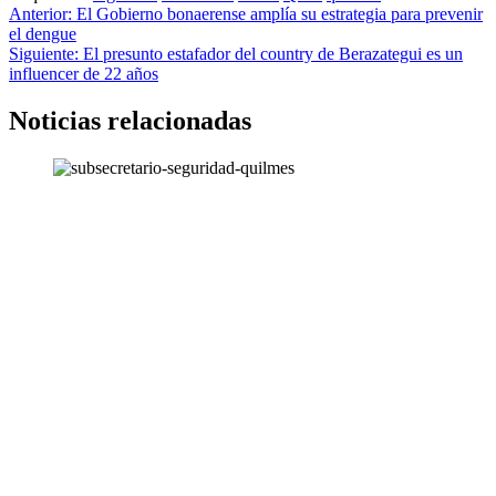
Navegación
Anterior:
El Gobierno bonaerense amplía su estrategia para prevenir
el dengue
de
Siguiente:
El presunto estafador del country de Berazategui es un
entradas
influencer de 22 años
Noticias relacionadas